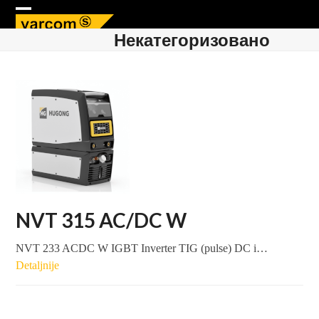
Skip
Open
Close
to
Некатегоризовано
content
mobile
mobile
menu
menu
NVT 315 AC/DC W
NVT 233 ACDC W IGBT Inverter TIG (pulse) DC i…
Detaljnije