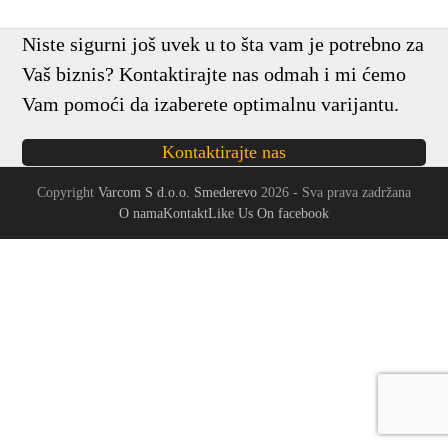
Niste sigurni još uvek u to šta vam je potrebno za
Vaš biznis? Kontaktirajte nas odmah i mi ćemo
Vam pomoći da izaberete optimalnu varijantu.
Kontaktirajte nas
Copyright
Varcom S d.o.o. Smederevo
2026 - Sva prava zadržana
O nama
Kontakt
Like Us On facebook